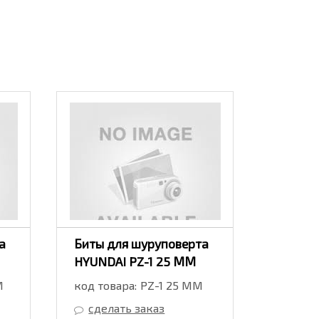
а
Биты для шуруповерта
Биты д
HYUNDAI PZ-1 25 ММ
HYUNDA
М
код товара:
PZ-1 25 ММ
код тов
сделать заказ
сдел