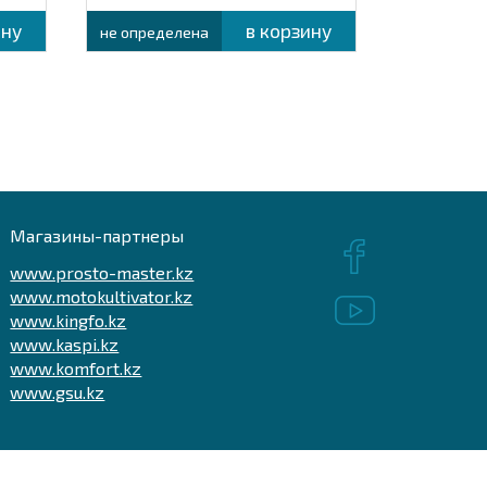
ину
в корзину
не определена
не опреде
Магазины-партнеры
www.prosto-master.kz
www.motokultivator.kz
www.kingfo.kz
www.kaspi.kz
www.komfort.kz
www.gsu.kz