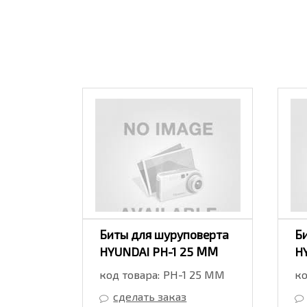
оверта
Биты для шуруповерта
Б
25 ММ
HYUNDAI PH-1 25 ММ
H
5 25 ММ
код товара:
PH-1 25 ММ
ко
сделать заказ