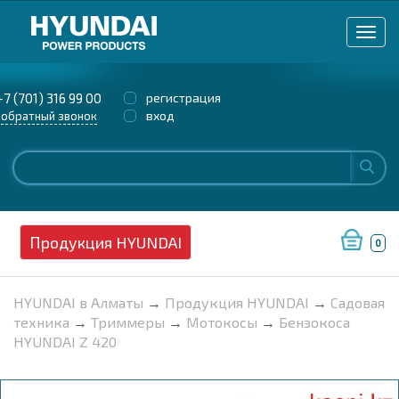
+7 (701) 316 99 00
регистрация
вход
обратный звонок
Продукция HYUNDAI
0
HYUNDAI в Алматы
→
Продукция HYUNDAI
→
Садовая
техника
→
Триммеры
→
Мотокосы
→
Бензокоса
HYUNDAI Z 420