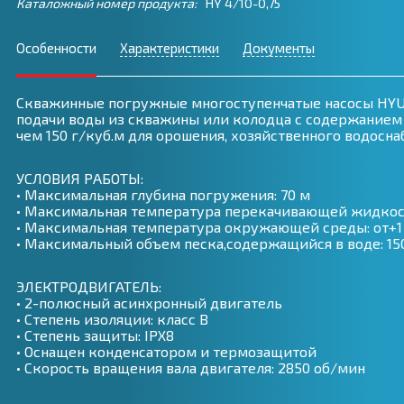
Каталожный номер продукта:
HY 4/10-0,75
Особенности
Характеристики
Документы
Скважинные погружные многоступенчатые насосы HYU
подачи воды из скважины или колодца с содержанием 
чем 150 г/куб.м для орошения, хозяйственного водосна
УСЛОВИЯ РАБОТЫ:
• Максимальная глубина погружения: 70 м
• Максимальная температура перекачивающей жидкост
• Максимальная температура окружающей среды: от+1
• Максимальный объем песка,содержащийся в воде: 15
ЭЛЕКТРОДВИГАТЕЛЬ:
• 2-полюсный асинхронный двигатель
• Степень изоляции: класс B
• Степень защиты: IPX8
• Оснащен конденсатором и термозащитой
• Скорость вращения вала двигателя: 2850 об/мин