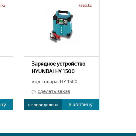
Зарядное устройство
Зарядн
HYUNDAI HY 1500
HYUNDA
код товара:
HY 1500
код тов
сделать заказ
сдел
ину
в корзину
не определена
не опреде