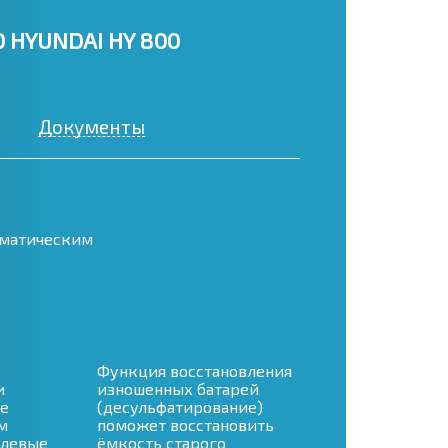
 HYUNDAI HY 800
Документы
оматическим
Функция восстановления
и
изношенных батарей
е
(десульфатирование)
м
поможет восстановить
елевые
ёмкость старого