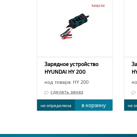
йство
Зарядное устройство
З
0
HYUNDAI HY 200
H
00
код товара:
HY 200
ко
сделать заказ
корзину
в корзину
не определена
не 